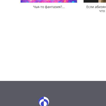
Чья-то фантазия?...
Если абизян
что