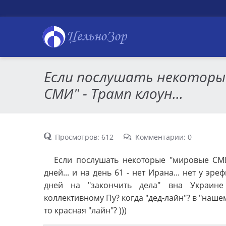
ЦельноЗор
Если послушать некоторы
СМИ" - Трамп клоун...
Просмотров: 612
Комментарии: 0
Если послушать некоторые "мировые СМИ"
дней... и на день 61 - нет Ирана... нет у эр
дней на "закончить дела" вна Украине 
коллективному Пу? когда "дед-лайн"? в "нашем"
то красная "лайн"? )))