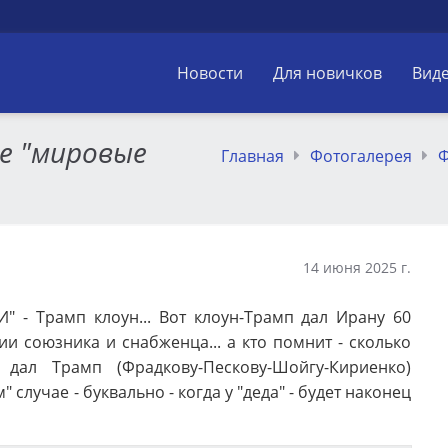
Новости
Для новичков
Вид
е "мировые
Главная
Фотогалерея
Ф
14 июня 2025 г.
 - Трамп клоун... Вот клоун-Трамп дал Ирану 60
ефии союзника и снабженца... а кто помнит - сколько
дал Трамп (Фрадкову-Пескову-Шойгу-Кириенко)
 случае - буквально - когда у "деда" - будет наконец