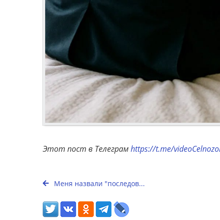
Этот пост в Телеграм
https://t.me/videoCelnoz
Меня назвали "последов...