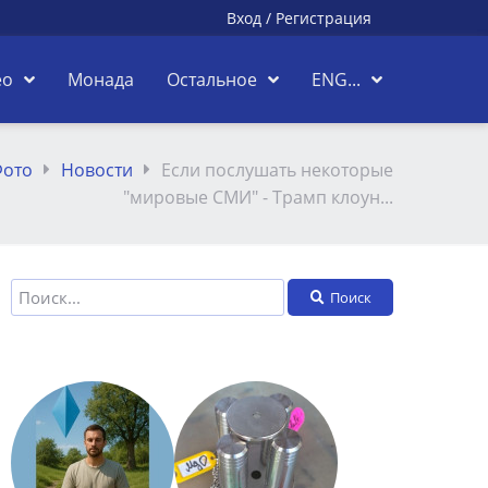
Вход
/
Регистрация
ео
Монада
Остальное
ENG...
ото
Новости
Если послушать некоторые
"мировые СМИ" - Трамп клоун...
Поиск