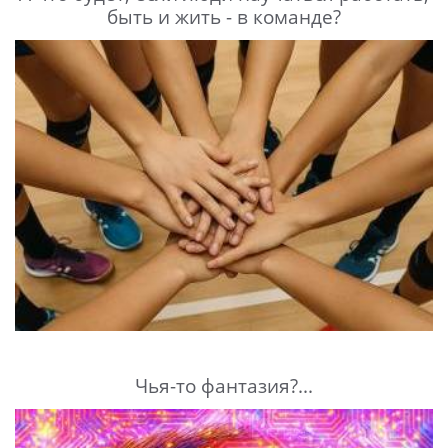
быть и жить - в команде?
Чья-то фантазия?...