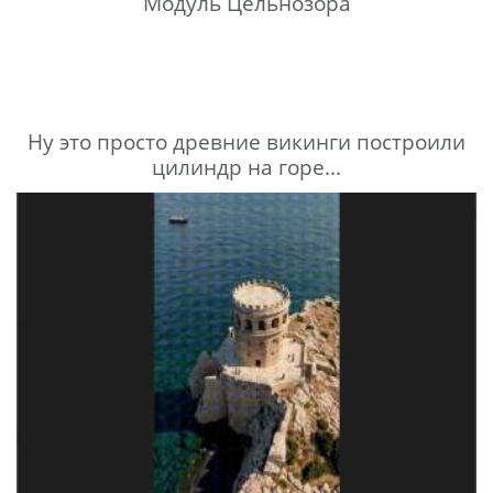
Модуль Цельнозора
Ну это просто древние викинги построили
цилиндр на горе...