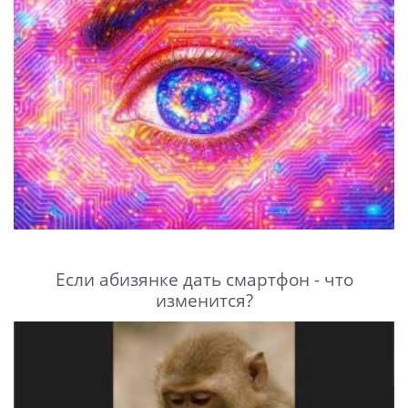
Если абизянке дать смартфон - что
изменится?