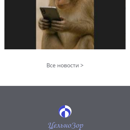
Все новости >
ЦельноЗор