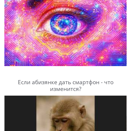
Если абизянке дать смартфон - что
изменится?