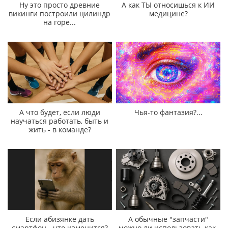
Ну это просто древние
А как ТЫ относишься к ИИ
викинги построили цилиндр
медицине?
на горе...
А что будет, если люди
Чья-то фантазия?...
научаться работать, быть и
жить - в команде?
Если абизянке дать
А обычные "запчасти"
смартфон - что изменится?
можно ли использовать как-