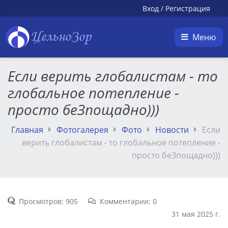
Вход
/
Регистрация
ЦельноЗор
Меню
Если верить глобалистам - то
глобальное потепление -
просто беЗпощадно)))
Главная
Фотогалерея
Фото
Новости
Если
верить глобалистам - то глобальное потепление -
просто беЗпощадно)))
Просмотров: 905
Комментарии: 0
31 мая 2025 г.