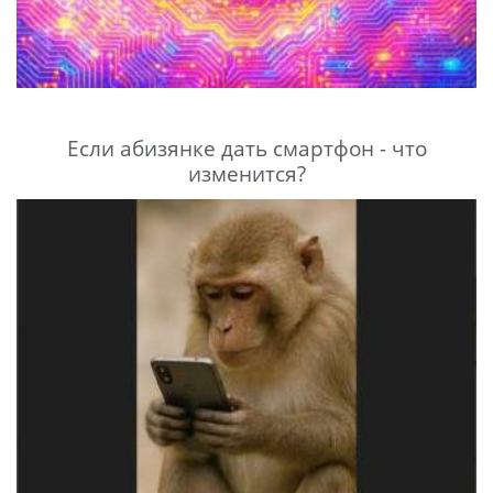
Если абизянке дать смартфон - что
изменится?