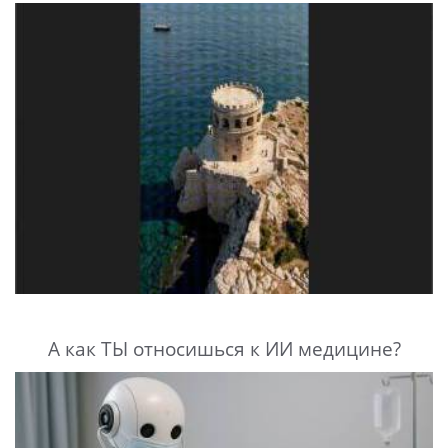
А как ТЫ относишься к ИИ медицине?