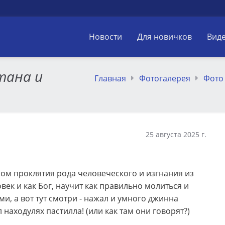
Новости
Для новичков
Вид
тана и
Главная
Фотогалерея
Фото
25 августа 2025 г.
лом проклятия рода человеческого и изгнания из
овек и как Бог, научит как правильно молиться и
и, а вот тут смотри - нажал и умного джинна
 находулях пастилла! (или как там они говорят?)