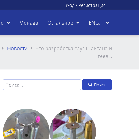
Вход
/
Регистрация
ео
Монада
Остальное
ENG...
Новости
Это разработка слуг Шайтана и
геев...
Поиск