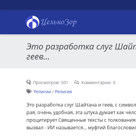
ЦельноЗор
Это разработка слуг Шай
геев...
Просмотров: 501
Комментарии: 0
Религии
/
Религия
Это разработка слуг Шайтана и геев, с симво
рая, очень удобная, эта штука думает как чел
процитирует Священные тексты с толкованиям
вызвал - ИИ называется... муфтий благословил