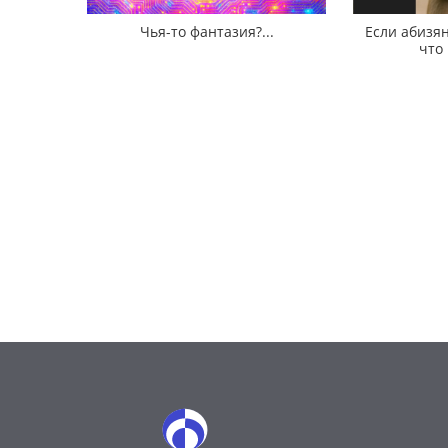
Чья-то фантазия?...
Если абизян
что