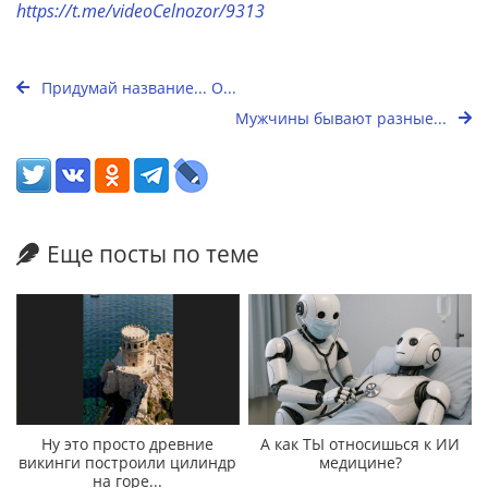
https://t.me/videoCelnozor/9313
Придумай название... О...
Мужчины бывают разные...
Еще посты по теме
Ну это просто древние
А как ТЫ относишься к ИИ
викинги построили цилиндр
медицине?
на горе...