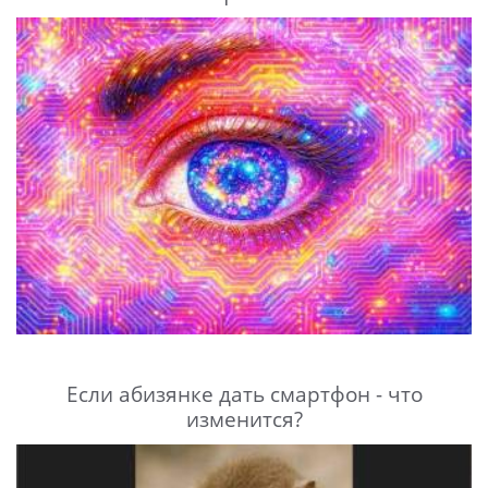
Если абизянке дать смартфон - что
изменится?