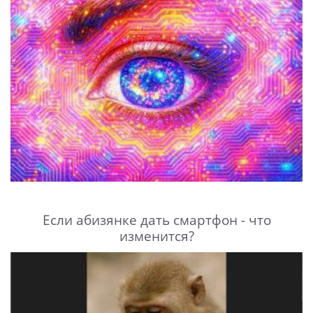
Если абизянке дать смартфон - что
изменится?