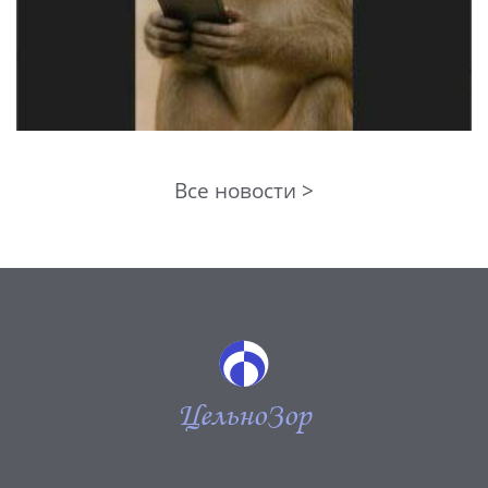
Все новости >
ЦельноЗор