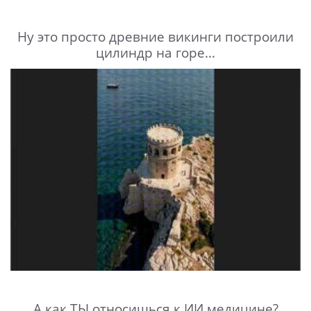
Ну это просто древние викинги построили
цилиндр на горе...
А как ТЫ относишься к ИИ медицине?