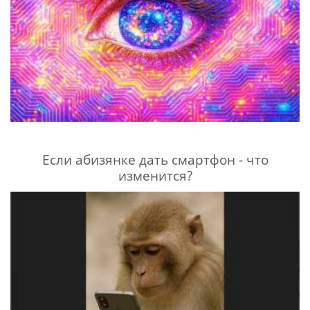
Если абизянке дать смартфон - что
изменится?