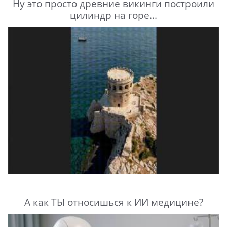
Ну это просто древние викинги построили
цилиндр на горе...
А как ТЫ относишься к ИИ медицине?