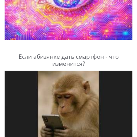
Если абизянке дать смартфон - что
изменится?