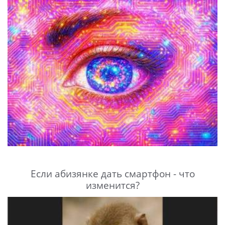
Если абизянке дать смартфон - что
изменится?