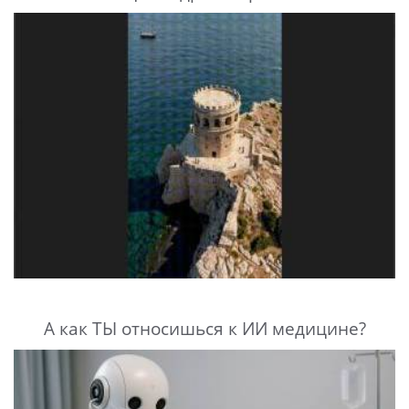
А как ТЫ относишься к ИИ медицине?