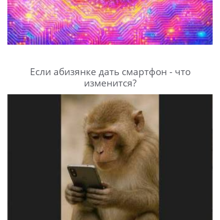
Если абизянке дать смартфон - что
изменится?