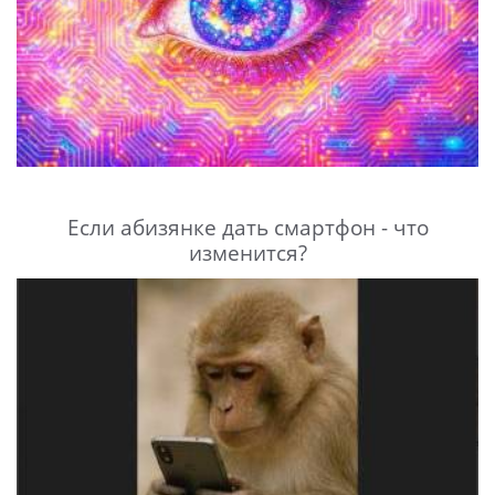
Если абизянке дать смартфон - что
изменится?