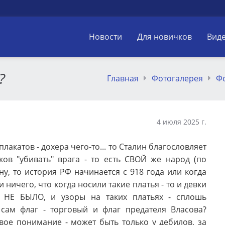
Новости
Для новичков
Вид
?
Главная
Фотогалерея
Ф
4 июля 2025 г.
лакатов - дохера чего-то... то Сталин благословляет
ков "убивать" врага - то есть СВОЙ же народ (по
ну, то история РФ начинается с 918 года или когда
 и ничего, что когда носили такие платья - то и девки
о НЕ БЫЛО, и узоры на таких платьях - сплошь
 сам флаг - торговый и флаг предателя Власова?
вое понимание - может быть только у дебилов, за