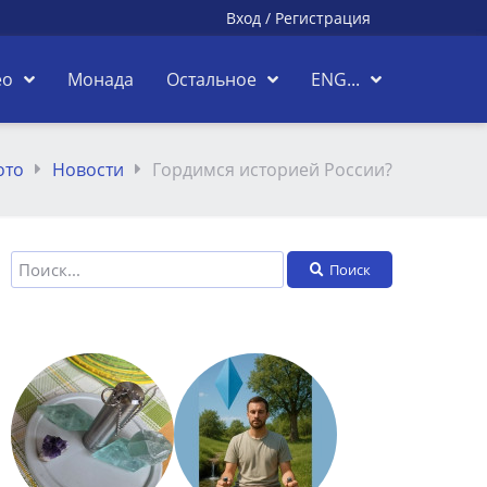
Вход
/
Регистрация
ео
Монада
Остальное
ENG...
ото
Новости
Гордимся историей России?
Поиск