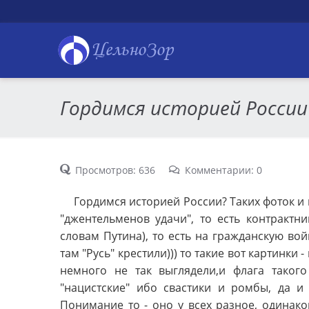
ЦельноЗор
Гордимся историей России
Просмотров: 636
Комментарии: 0
Гордимся историей России? Таких фоток и п
"джентельменов удачи", то есть контрактни
словам Путина), то есть на гражданскую вой
там "Русь" крестили))) то такие вот картинки -
немного не так выглядели,и флага таког
"нацистские" ибо свастики и ромбы, да и
Понимание то - оно у всех разное, одинако