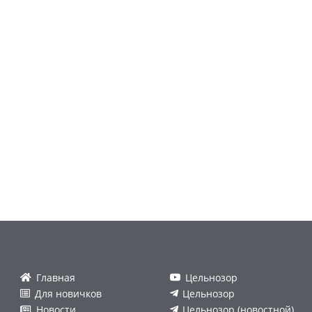
Главная
Цельнозор
Для новичков
Цельнозор
Новости
Цельнозор (новостной)