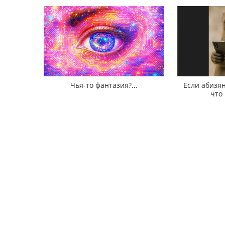
Чья-то фантазия?...
Если абизян
что