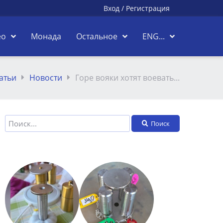
Вход
/
Регистрация
ео
Монада
Остальное
ENG...
атьи
Новости
Горе вояки хотят воевать...
Поиск