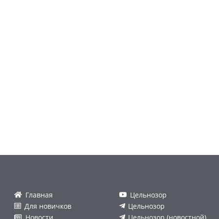
Главная
Цельнозор
Для новичков
Цельнозор
Новости
Цельнозор (новостной)