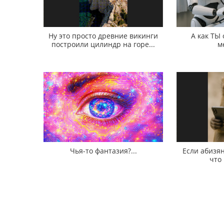
Ну это просто древние викинги
А как ТЫ
построили цилиндр на горе...
м
Чья-то фантазия?...
Если абизян
что