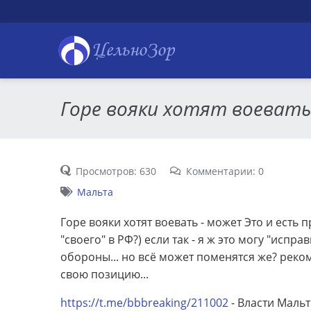
ЦельноЗор
Горе вояки хотят воевать.
Просмотров: 630
Комментарии: 0
Мальта
Горе вояки хотят воевать - может Это и есть
"своего" в РФ?) если так - я ж это могу "испра
обороны... но всё может поменятся же? рек
свою позицию...
https://t.me/bbbreaking/211002
- Власти Маль