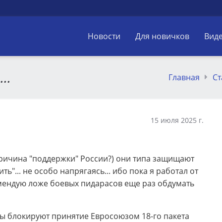
Новости
Для новичков
Вид
..
Главная
Ст
15 июля 2025 г.
 причина "поддержки" России?) они типа защищают
вить"... не особо напрягаясь... ибо пока я работал от
омендую ложе боевых пидарасов еще раз обдумать
ты блокируют принятие Евросоюзом 18-го пакета