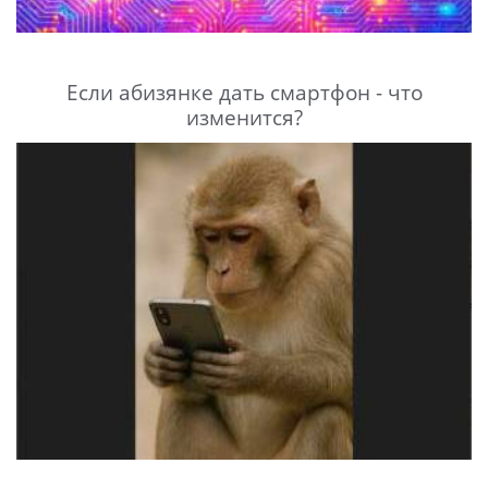
Если абизянке дать смартфон - что
изменится?