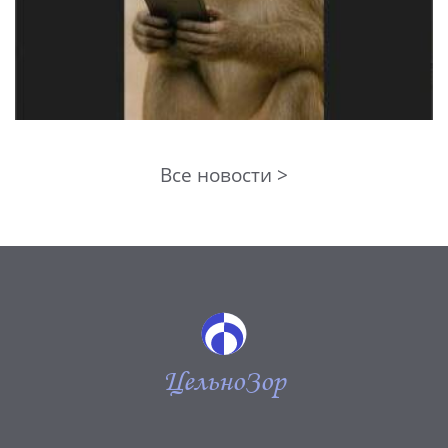
Все новости >
ЦельноЗор