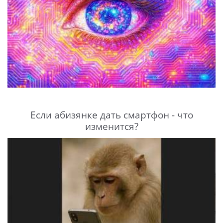
Если абизянке дать смартфон - что
изменится?