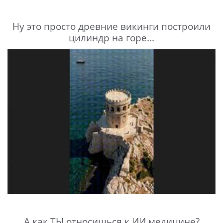
Ну это просто древние викинги построили
цилиндр на горе...
А как ТЫ относишься к ИИ медицине?