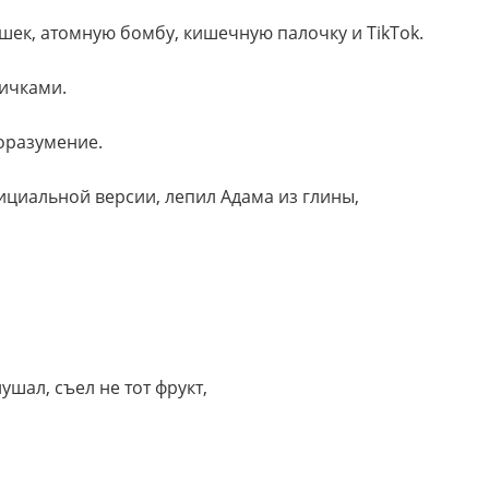
ягушек, атомную бомбу, кишечную палочку и TikTok.
яичками.
доразумение.
фициальной версии, лепил Адама из глины,
лушал, съел не тот фрукт,