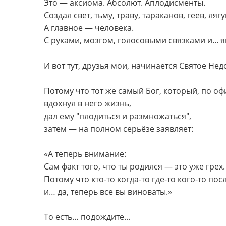
Это — аксиома. Абсолют. Аплодисменты.
Создал свет, тьму, траву, тараканов, геев, л
А главное — человека.
С руками, мозгом, голосовыми связками и... 
И вот тут, друзья мои, начинается Святое Не
Потому что тот же самый Бог, который, по о
вдохнул в него жизнь,
дал ему "плодиться и размножаться",
затем — на полном серьёзе заявляет:
«А теперь внимание:
Сам факт того, что ты родился — это уже грех.
Потому что кто-то когда-то где-то кого-то пос
и… да, теперь все вы виноваты.»
То есть… подождите...