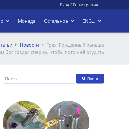
Вход
/
Регистрация
ео
Монада
Остальное
ENG...
татьи
Новости
Грех. Рожденный раньше
м Бог создал сперму, чтобы потом её осудить
Поиск