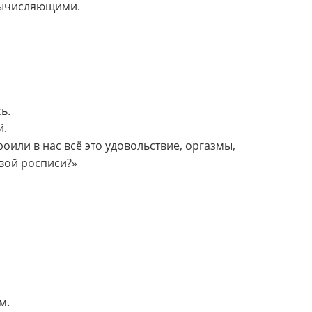
вычисляющими.
ь.
й.
оили в нас всё это удовольствие, оргазмы,
вой росписи?»
м.