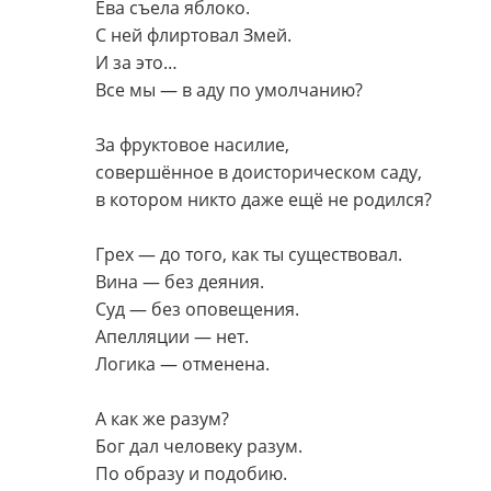
Ева съела яблоко.
С ней флиртовал Змей.
И за это…
Все мы — в аду по умолчанию?
За фруктовое насилие,
совершённое в доисторическом саду,
в котором никто даже ещё не родился?
Грех — до того, как ты существовал.
Вина — без деяния.
Суд — без оповещения.
Апелляции — нет.
Логика — отменена.
А как же разум?
Бог дал человеку разум.
По образу и подобию.