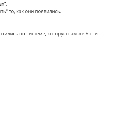
х".
ь" то, как они появились.
тились по системе, которую сам же Бог и