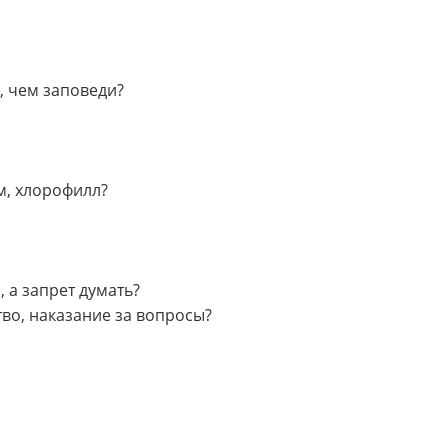
, чем заповеди?
ем, хлорофилл?
 а запрет думать?
тво, наказание за вопросы?