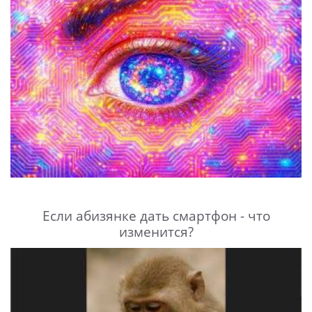
Если абизянке дать смартфон - что
изменится?