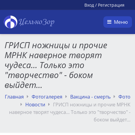
Вход
/
Регистрация
ЦельноЗор
Меню
ГРИСП ножницы и прочие
МРНК наверное творят
чудеса... Только это
"творчество" - боком
выйдет...
Главная
Фотогалерея
Вакцина - смерть
Фото
Новости
ГРИСП ножницы и прочие МРНК
наверное творят чудеса... Только это "творчество" -
боком выйдет...