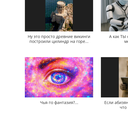
Ну это просто древние викинги
А как ТЫ
построили цилиндр на горе...
м
Чья-то фантазия?...
Если абизян
что