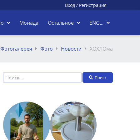
Вход
/
Регистрация
ео
Монада
Остальное
ENG...
Фотогалерея
Фото
Новости
ХОХЛОма
Поиск