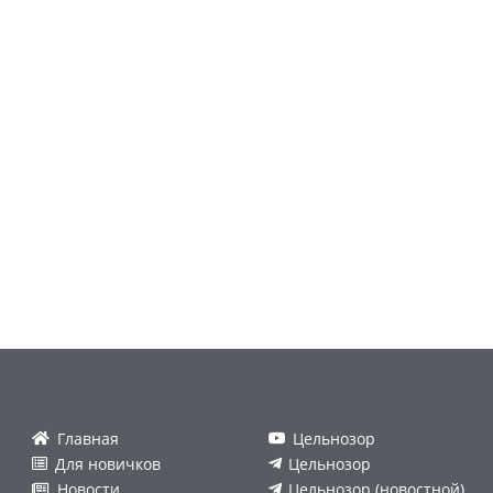
Главная
Цельнозор
Для новичков
Цельнозор
Новости
Цельнозор (новостной)