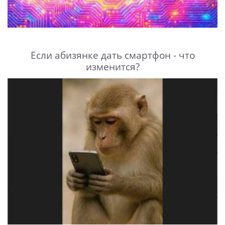
Если абизянке дать смартфон - что
изменится?