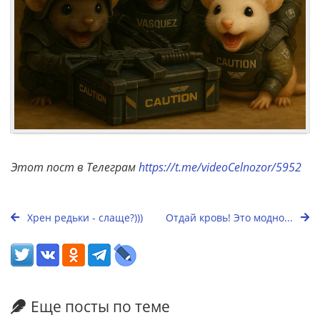
Этот пост в Телеграм
https://t.me/videoCelnozor/5952
Хрен редьки - слаще?)))
Отдай кровь! Это модно...
Еще посты по теме