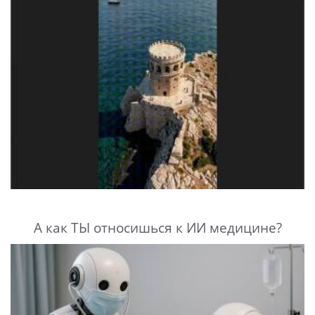
А как ТЫ относишься к ИИ медицине?