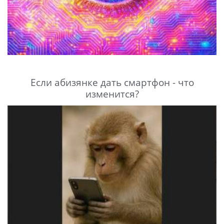
Если абизянке дать смартфон - что
изменится?