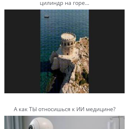
цилиндр на горе...
А как ТЫ относишься к ИИ медицине?