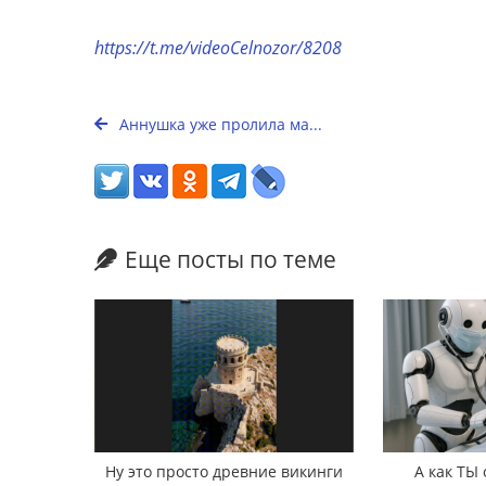
https://t.me/videoCelnozor/8208
Аннушка уже пролила ма...
Еще посты по теме
Ну это просто древние викинги
А как ТЫ