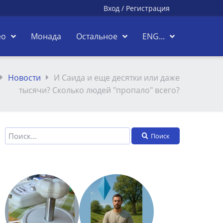
Вход
/
Регистрация
ео
Монада
Остальное
ENG...
Новости
И Саида и еще десятки или даже
тысячи? Сколько людей "пропало" всего?
Поиск