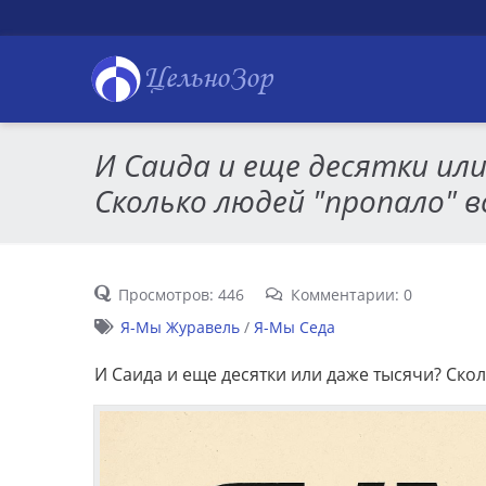
ЦельноЗор
И Саида и еще десятки ил
Сколько людей "пропало" в
Просмотров: 446
Комментарии: 0
Я-Мы Журавель
/
Я-Мы Седа
И Саида и еще десятки или даже тысячи? Ско