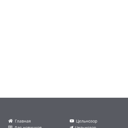
Главная
Цельнозор
Для новичков
Цельнозор