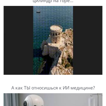
цилиндр на горе...
А как ТЫ относишься к ИИ медицине?