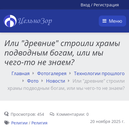
Вход
/
Регистрация
ЦельноЗор
Меню
Или "древние" строили храмы
подводным богам, или мы
чего-то не знаем?
Главная
Фотогалерея
Технологии прошлого
Фото
Новости
Или "древние" строили
храмы подводным богам, или мы чего-то не знаем?
Просмотров: 454
Комментарии: 0
20 ноября 2025 г.
Религии
/
Религия