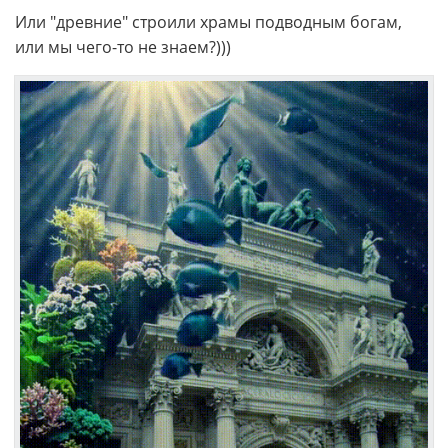
Или "древние" строили храмы подводным богам,
или мы чего-то не знаем?)))