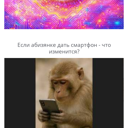
Если абизянке дать смартфон - что
изменится?