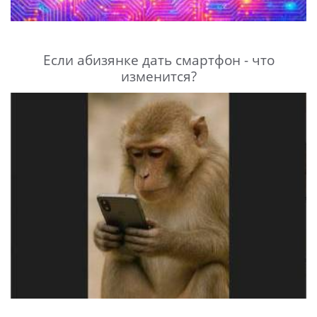
Если абизянке дать смартфон - что
изменится?