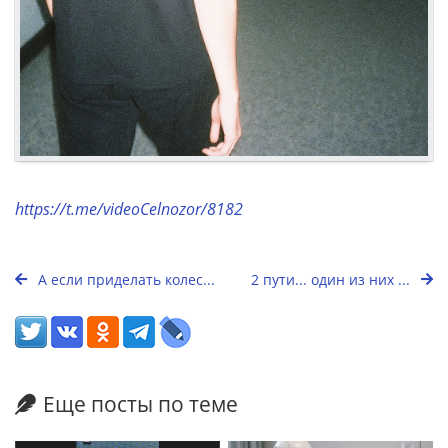
https://t.me/videoCelnozor/8182
А если приделать колес...
2 пути... один из них ...
Еще посты по теме