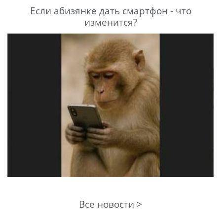
Если абизянке дать смартфон - что
изменится?
Все новости >