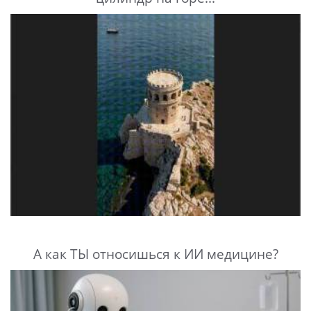
А как ТЫ относишься к ИИ медицине?