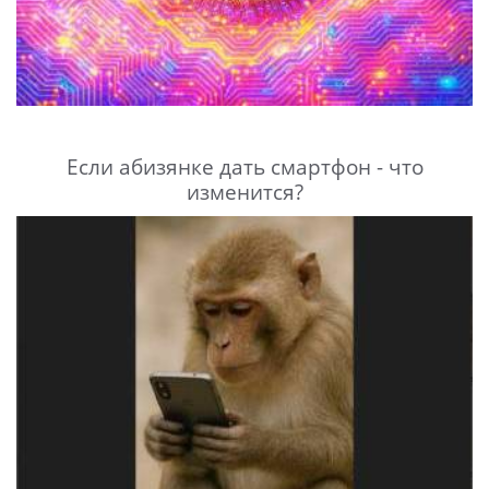
Если абизянке дать смартфон - что
изменится?