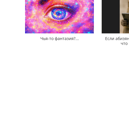
Чья-то фантазия?...
Если абизян
что