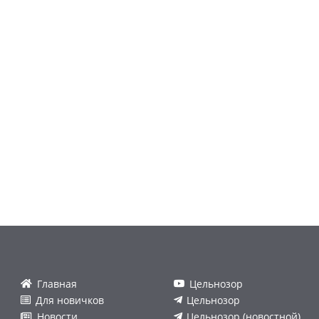
Главная
Цельнозор
Для новичков
Цельнозор
Новости
Цельнозор (новостной)