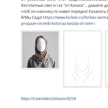
бесплатные свет и газ "от Аллаха"... давайт
чтоб он наконец-то навел порядок! Казалось б
Я/Мы Седа!
https://www.forbes.ru/forbes-woma
propaze-cecenki-kotoraa-bezala-ot-sem-i
https://t.me/videoCelnozor/8234