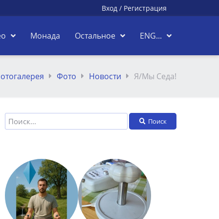
Вход
/
Регистрация
ео
Монада
Остальное
ENG...
отогалерея
Фото
Новости
Я/Мы Седа!
Поиск