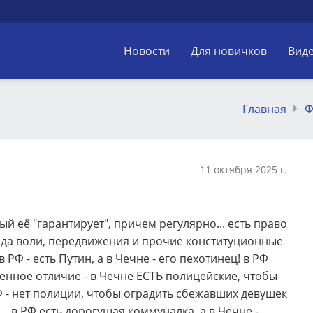
Новости
Для новичков
Вид
Главная
Ф
11 октября 2025 г.
рый её "гарантирует", причем регулярно... есть право
ода воли, передвижения и прочие конституционные
в РФ - есть Путин, а в Чечне - его пехотинец! в РФ
твенное отличие - в Чечне ЕСТЬ полицейские, чтобы
Ф - нет полиции, чтобы оградить сбежавших девушек
... в РФ есть дорогущая коммуналка, а в Чечне -