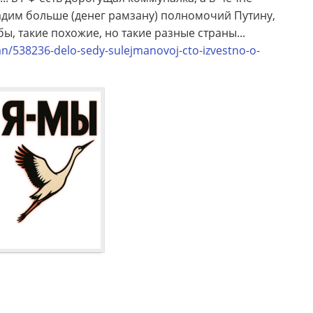
е дадим больше (денег рамзану) полномочий Путину,
ы, такие похожие, но такие разные страны...
n/538236-delo-sedy-sulejmanovoj-cto-izvestno-o-