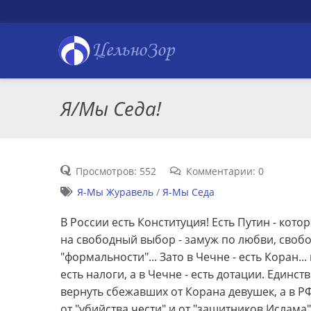
ЦельноЗор
Я/Мы Седа!
Просмотров: 552
Комментарии: 0
Я-Мы Журавель
/
Я-Мы Седа
В России есть Конституция! Есть Путин - кото
на свободный выбор - замуж по любви, своб
"формальности"... Зато в Чечне - есть Коран... 
есть налоги, а в Чечне - есть дотации. Единс
вернуть сбежавших от Корана девушек, а в Р
от "убийства чести" и от "защитников Ислама"