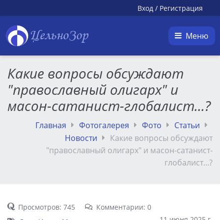
Вход
/
Регистрация
ЦельноЗор
Меню
Какие вопросы обсуждают
"православный олигарх" и
масон-сатанист-глобалист...?
Главная
Фотогалерея
Фото
Статьи
Новости
Какие вопросы обсуждают
"православный олигарх" и масон-сатанист-
глобалист...?
Просмотров: 745
Комментарии: 0
11 июня 2025 г.