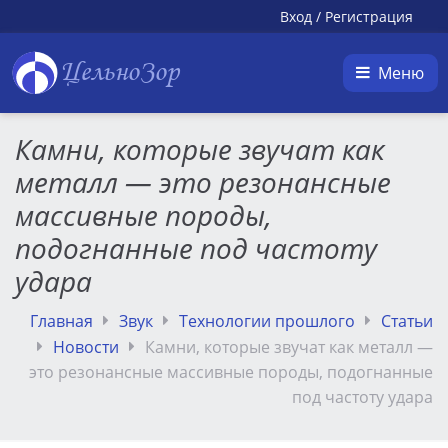
Вход
/
Регистрация
ЦельноЗор
Меню
Камни, которые звучат как
металл — это резонансные
массивные породы,
подогнанные под частоту
удара
Главная
Звук
Технологии прошлого
Статьи
Новости
Камни, которые звучат как металл —
это резонансные массивные породы, подогнанные
под частоту удара