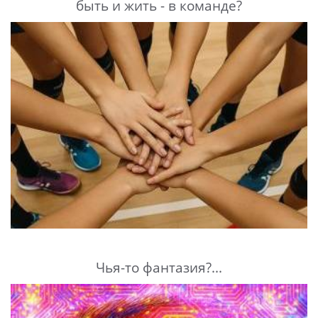
быть и жить - в команде?
Чья-то фантазия?...