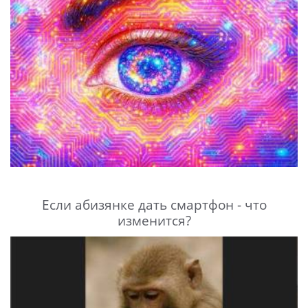
Если абизянке дать смартфон - что
изменится?