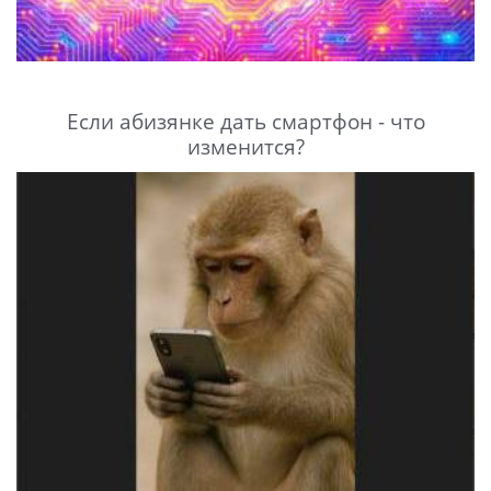
Если абизянке дать смартфон - что
изменится?