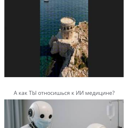
А как ТЫ относишься к ИИ медицине?