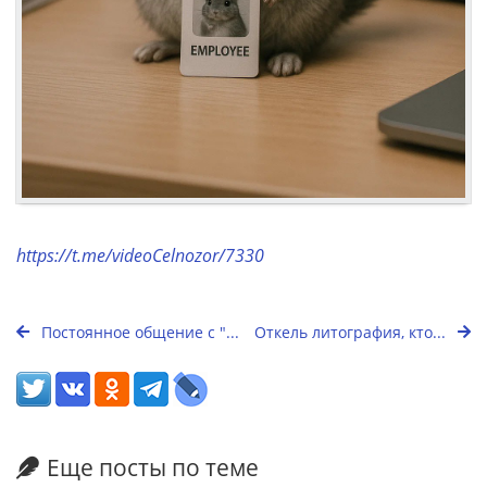
https://t.me/videoCelnozor/7330
Постоянное общение с "...
Откель литография, кто...
Еще посты по теме