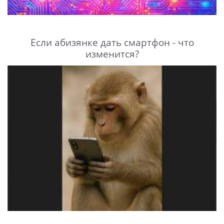
Если абизянке дать смартфон - что
изменится?