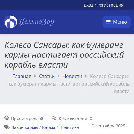
Вход
/
Регистрация
ЦельноЗор
Меню
Колесо Сансары: как бумеранг
кармы настигает российский
корабль власти
Главная
Статьи
Новости
Колесо Сансары:
как бумеранг кармы настигает российский корабль
власти
Просмотров: 588
Комментарии: 0
9 сентября 2025 г.
Закон кармы
/
Карма
/
Политика