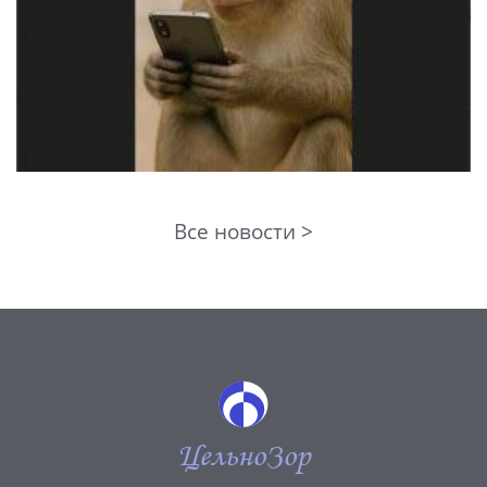
Все новости >
ЦельноЗор