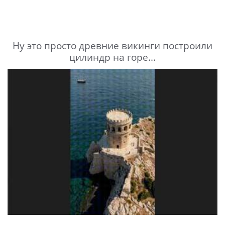
Ну это просто древние викинги построили
цилиндр на горе...