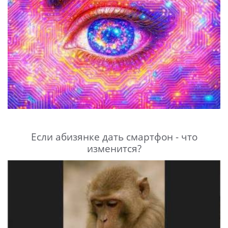
Если абизянке дать смартфон - что
изменится?