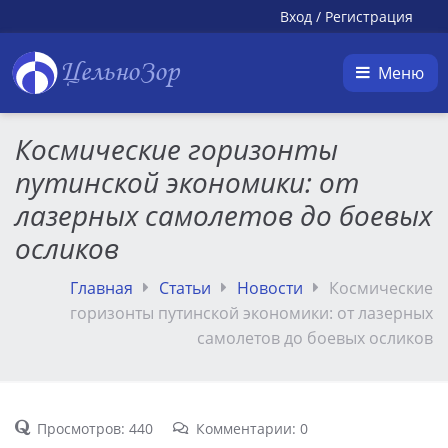
Вход
/
Регистрация
ЦельноЗор
Меню
Космические горизонты
путинской экономики: от
лазерных самолетов до боевых
осликов
Главная
Статьи
Новости
Космические
горизонты путинской экономики: от лазерных
самолетов до боевых осликов
Просмотров: 440
Комментарии: 0