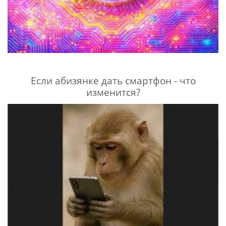
Если абизянке дать смартфон - что
изменится?