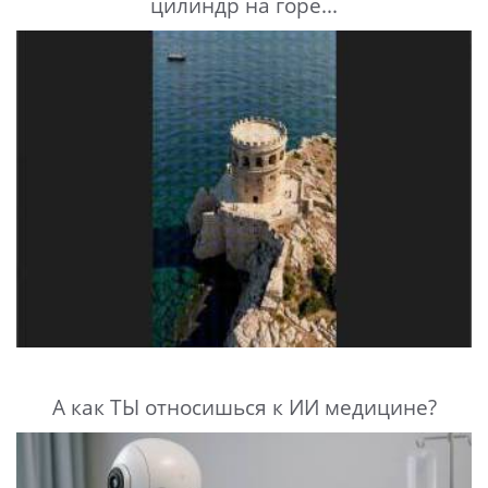
цилиндр на горе...
А как ТЫ относишься к ИИ медицине?