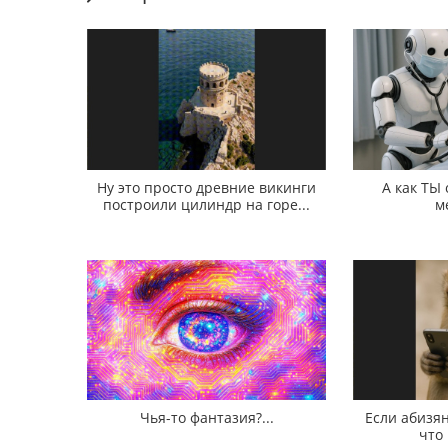
Ну это просто древние викинги
А как ТЫ
построили цилиндр на горе...
м
Чья-то фантазия?...
Если абизян
что