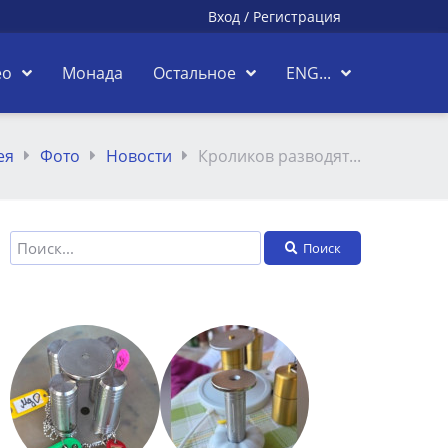
Вход
/
Регистрация
ео
Монада
Остальное
ENG...
ея
Фото
Новости
Кроликов разводят...
Поиск