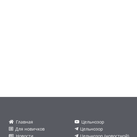
Главная
Цельнозор
Для новичков
Цельнозор
Новости
Цельнозор (новостной)