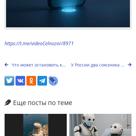
https://t.me/videoCelnozor/8971
Что может остановить к...
У России два союзника ...
Еще посты по теме