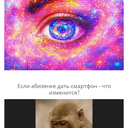
Если абизянке дать смартфон - что
изменится?