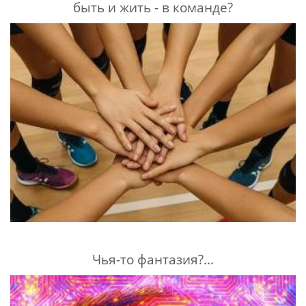
быть и жить - в команде?
Чья-то фантазия?...