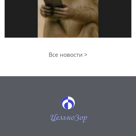
Все новости >
ЦельноЗор