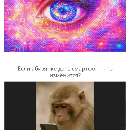
Если абизянке дать смартфон - что
изменится?