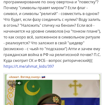
программирование по окну овертона и "повестку"?
Почему "символы правят миром"? Если флаг -
символ, и символы "религий" - совместить в одном?
Что будет, если фазу соединить с нулем? Воду залить
в огонь? "Наложить" спичку на бензин? Если всё -
начинается на уровне символов (на "тонком плане"),
то как скоро всё, заложенное в символьном ритуале
- реализуется? Что заложил в свой "шедевр"
(возможно - с чьей-то "подсказки") Апти и зачем ему
гражданская война в РФ на религиозной почве? П.С.
Куда смотрит СК и ФСБ - вопрос риторический(((
https://t.me/ahmat_kids/397