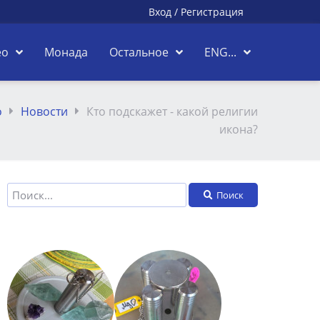
Вход
/
Регистрация
ео
Монада
Остальное
ENG...
о
Новости
Кто подскажет - какой религии
икона?
Поиск