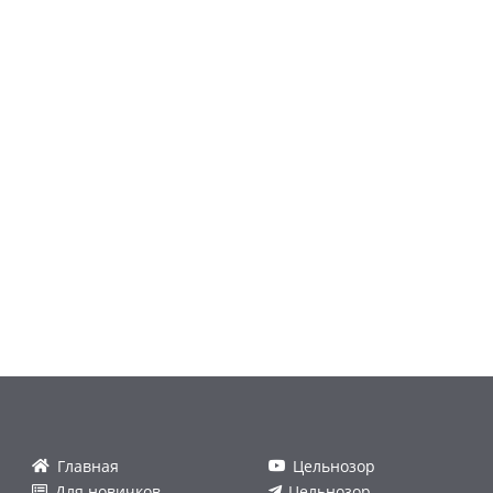
Главная
Цельнозор
Для новичков
Цельнозор