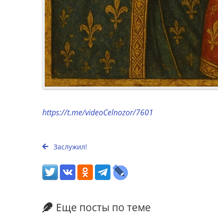
https://t.me/videoCelnozor/7601
Заслужил!
Еще посты по теме