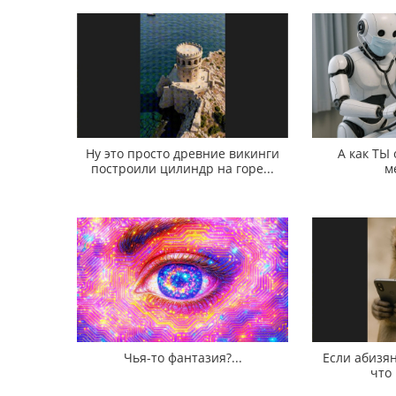
Ну это просто древние викинги
А как ТЫ
построили цилиндр на горе...
м
Чья-то фантазия?...
Если абизян
что