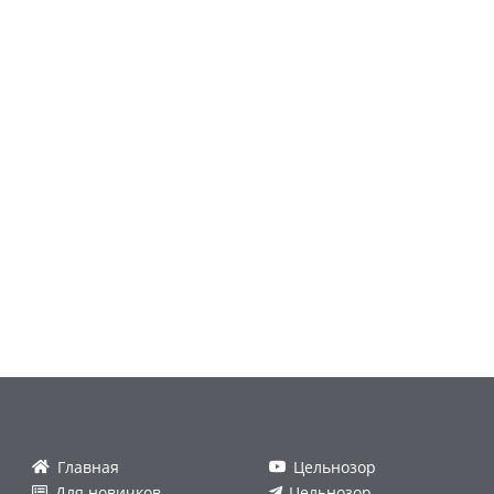
Главная
Цельнозор
Для новичков
Цельнозор