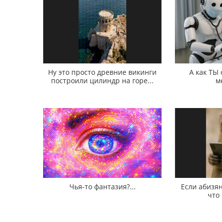
Ну это просто древние викинги
А как ТЫ
построили цилиндр на горе...
м
Чья-то фантазия?...
Если абизян
что