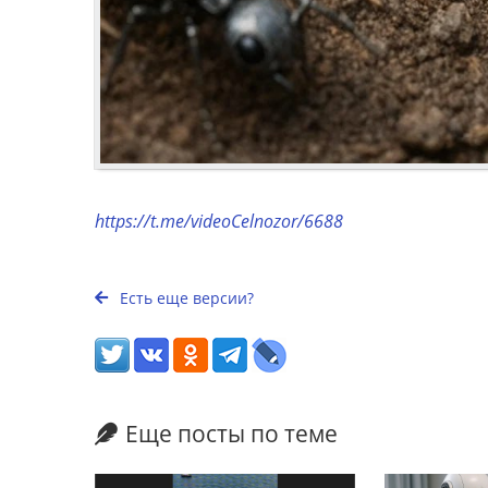
https://t.me/videoCelnozor/6688
Есть еще версии?
Еще посты по теме