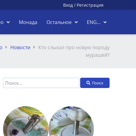
Вход
/
Регистрация
ео
Монада
Остальное
ENG...
о
Новости
Кто слыхал про новую породу
мурашей?
Поиск