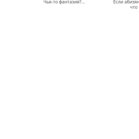
Чья-то фантазия?...
Если абизян
что