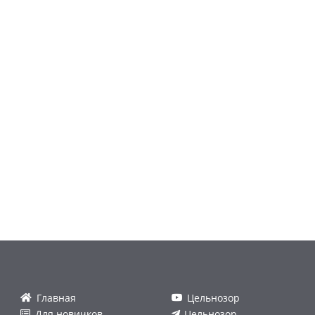
Главная
Цельнозор
Для новичков
Цельнозор