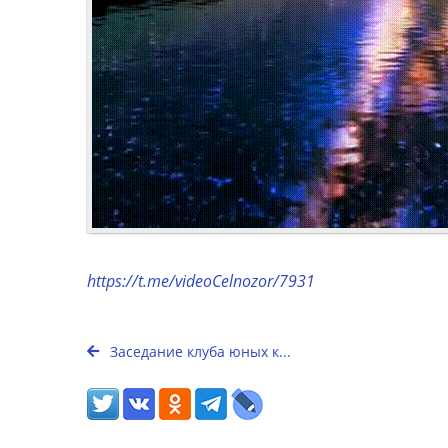
https://t.me/videoCelnozor/7931
Заседание клуба юных к...