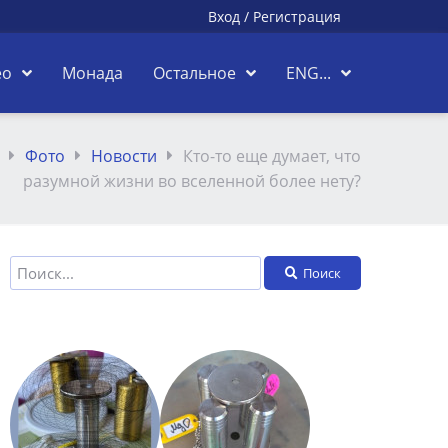
Вход
/
Регистрация
ео
Монада
Остальное
ENG...
Фото
Новости
Кто-то еще думает, что
разумной жизни во вселенной более нету?
Поиск