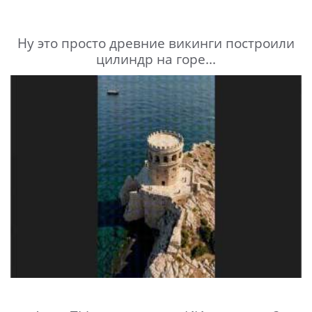
Ну это просто древние викинги построили
цилиндр на горе...