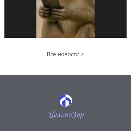
Все новости >
ЦельноЗор