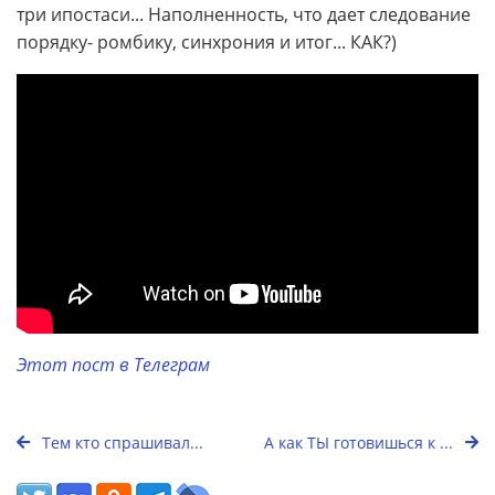
три ипостаси... Наполненность, что дает следование
порядку- ромбику, синхрония и итог... КАК?)
Этот пост в Телеграм
Тем кто спрашивал...
А как ТЫ готовишься к ...