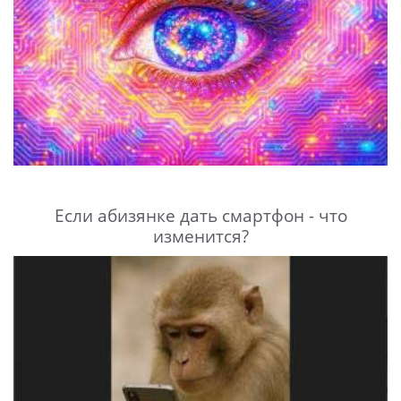
Если абизянке дать смартфон - что
изменится?