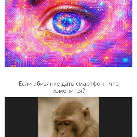
Если абизянке дать смартфон - что
изменится?