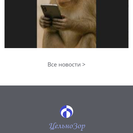
Все новости >
ЦельноЗор