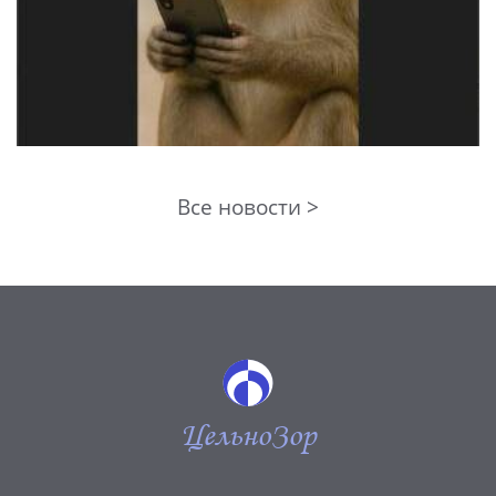
Все новости >
ЦельноЗор