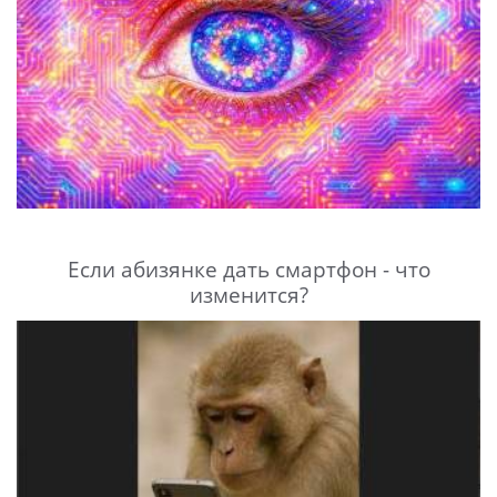
Если абизянке дать смартфон - что
изменится?