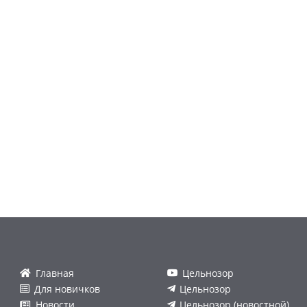
Главная
Цельнозор
Для новичков
Цельнозор
Новости
Цельнозор (новостной)