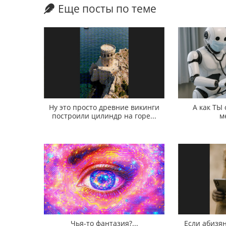
Еще посты по теме
Ну это просто древние викинги
А как ТЫ
построили цилиндр на горе...
м
Чья-то фантазия?...
Если абизян