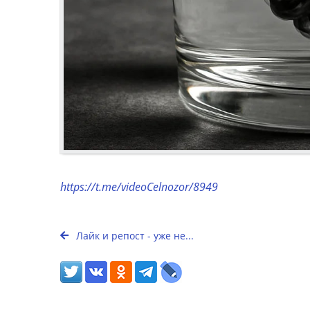
https://t.me/videoCelnozor/8949
Лайк и репост - уже не...