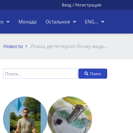
Вход
/
Регистрация
ео
Монада
Остальное
ENG...
Новости
Ложка дегтя портит бочку меда...
Поиск