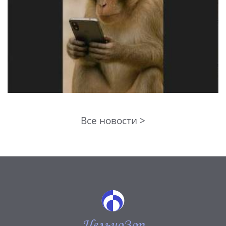
Все новости >
ЦельноЗор