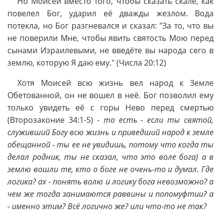
Но Моисей вместо того, чтобы сказать скале, как
повелел Бог, ударил её дважды жезлом. Вода
потекла, но Бог разгневался и сказал: "За то, что вы
не поверили Мне, чтобы явить святость Мою перед
сынами Израилевыми, не введёте вы народа сего в
землю, которую Я даю ему." (Числа 20:12)
Хотя Моисей всю жизнь вел народ к Земле
Обетованной, он не вошел в неё. Бог позволил ему
только увидеть её с горы Нево перед смертью
(Второзаконие 34:1-5)
- то есть - если ты святой,
служивший Богу всю жизнь и приведший народ к земле
обещанной - ты ее не увидишь, потому что когда ты
делал родник, ты не сказал, что это воле бога) а в
землю вошли те, кто о боге не очень-то и думал. Где
логика? ах - понять волю и логику бога невозможно? а
чем же тогда занимаются раввины и попомуфтии? а
- именно этим? Всё логично же? или что-то не так?