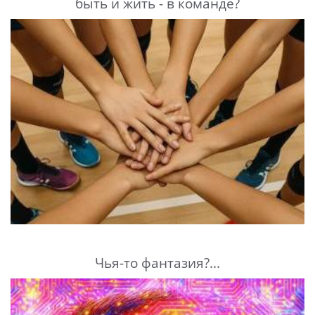
быть и жить - в команде?
Чья-то фантазия?...