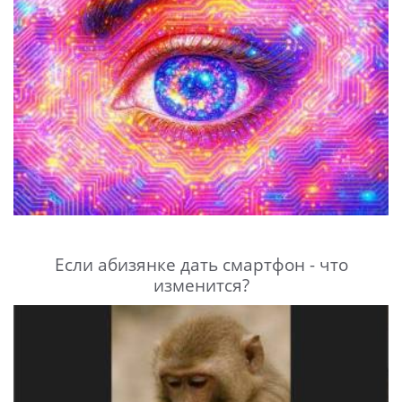
Если абизянке дать смартфон - что
изменится?