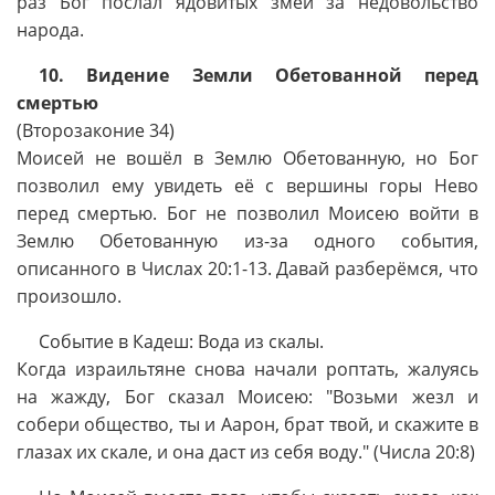
раз Бог послал ядовитых змей за недовольство
народа.
10. Видение Земли Обетованной перед
смертью
(Второзаконие 34)
Моисей не вошёл в Землю Обетованную, но Бог
позволил ему увидеть её с вершины горы Нево
перед смертью. Бог не позволил Моисею войти в
Землю Обетованную из-за одного события,
описанного в Числах 20:1-13. Давай разберёмся, что
произошло.
Событие в Кадеш: Вода из скалы.
Когда израильтяне снова начали роптать, жалуясь
на жажду, Бог сказал Моисею: "Возьми жезл и
собери общество, ты и Аарон, брат твой, и скажите в
глазах их скале, и она даст из себя воду." (Числа 20:8)