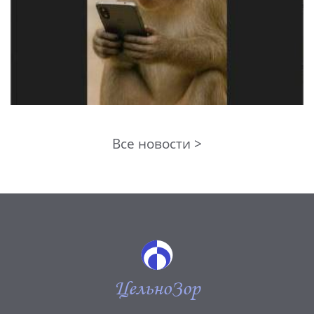
Все новости >
ЦельноЗор