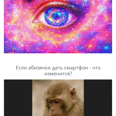
Если абизянке дать смартфон - что
изменится?