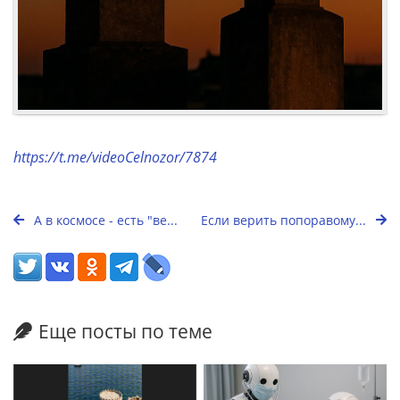
https://t.me/videoCelnozor/7874
А в космосе - есть "ве...
Если верить попоравому...
Еще посты по теме