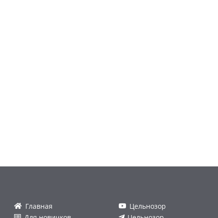
Главная
Цельнозор
Для новичков
Цельнозор